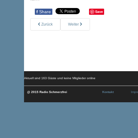
f
Share
Save
Zurück
Weiter
Aktuell sind 163 Gäste und keine Mitglieder online
@ 2015 Radio Schmerzfrei
Kontakt
Impr